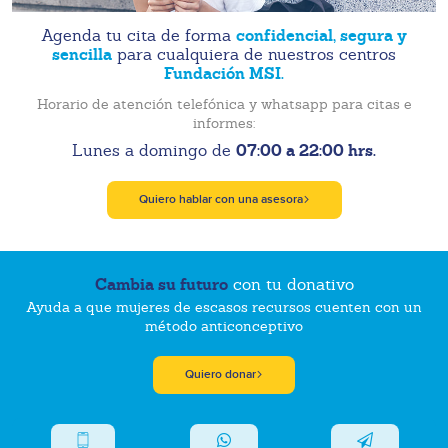
confidencial, segura y
Agenda tu cita de forma
sencilla
para cualquiera de nuestros centros
Fundación MSI.
Horario de atención telefónica y whatsapp para citas e
informes:
07:00 a 22:00 hrs.
Lunes a domingo de
Quiero hablar con una asesora
Cambia su futuro
con tu donativo
Ayuda a que mujeres de escasos recursos cuenten con un
método anticonceptivo
Quiero donar