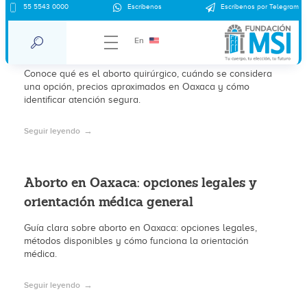
Aborto quirúrgico en Oaxaca: qué es,
55 5543 0000
Escríbenos
Escríbenos por Telegram
cuándo se considera y precios
En
aproximados 2026
Conoce qué es el aborto quirúrgico, cuándo se considera
una opción, precios aproximados en Oaxaca y cómo
identificar atención segura.
Seguir leyendo
Aborto en Oaxaca: opciones legales y
orientación médica general
Guía clara sobre aborto en Oaxaca: opciones legales,
métodos disponibles y cómo funciona la orientación
médica.
Seguir leyendo