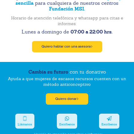
sencilla
para cualquiera de nuestros centros
Fundación MSI.
Horario de atención telefónica y whatsapp para citas e
informes:
07:00 a 22:00 hrs.
Lunes a domingo de
Quiero hablar con una asesora
Cambia su futuro
con tu donativo
Ayuda a que mujeres de escasos recursos cuenten con un
método anticonceptivo
Quiero donar
Llámanos
Escríbenos
Escríbenos