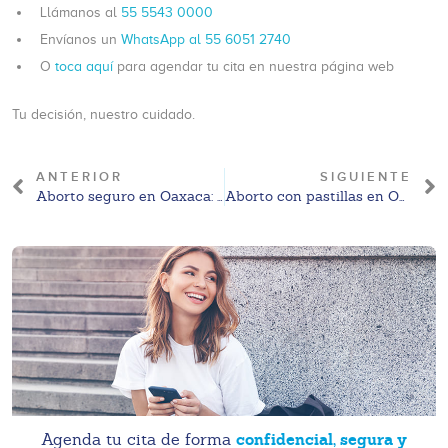
Llámanos al
55 5543 0000
Envíanos un
WhatsApp al 55 6051 2740
O
toca aquí
para agendar tu cita en nuestra página web
Tu decisión, nuestro cuidado.
ANTERIOR
SIGUIENTE
Aborto seguro en Oaxaca: qué significa y cómo se define legalmente en 2026
Aborto con pastillas en Oaxaca: información general, precios 2026 y marco legal
confidencial, segura y
Agenda tu cita de forma