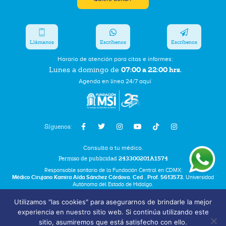
Llámanos
Escríbenos
Escríbenos
Horario de atención para citas e informes:
07:00 a 22:00 hrs.
Lunes a domingo de
Agenda en línea 24/7 aquí
Síguenos:
Consulta a tu médico.
Permiso de publicidad
243300201A1574
Responsable sanitario de la Fundación Central en CDMX:
Médico Cirujano Kamira Aída Sánchez Córdova. Ced . Prof. 5613573.
Universidad
Autónoma del Estado de Hidalgo.
Utilizamos "las cookies" para asegurarnos de brindarle la mejor
Bolsa de Trabajo
experiencia en nuestro sitio web. Si continúa utilizando este
Términos y Condiciones
sitio, asumiremos que está satisfecho con ello.