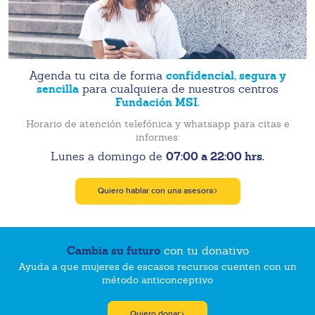
confidencial, segura y
Agenda tu cita de forma
sencilla
para cualquiera de nuestros centros
Fundación MSI.
Horario de atención telefónica y whatsapp para citas e
informes:
07:00 a 22:00 hrs.
Lunes a domingo de
Quiero hablar con una asesora
Cambia su futuro
con tu donativo
Ayuda a que mujeres de escasos recursos cuenten con un
método anticonceptivo
Quiero donar