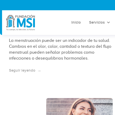
¿Qué no es normal en tu
menstruación? Olor, color, cantidad
Inicio
Servicios
y textura
La menstruación puede ser un indicador de tu salud.
Cambios en el olor, color, cantidad o textura del flujo
menstrual pueden señalar problemas como
infecciones o desequilibrios hormonales.
Seguir leyendo