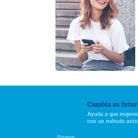
Cambia su futur
Ayuda a que mujeres
con un método anti
Síguenos: