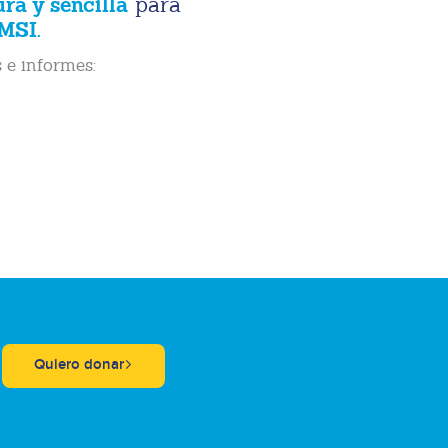
ura y sencilla
para
MSI.
 e informes:
Quiero donar