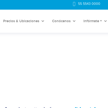
55 5543 0000
Precios & Ubicaciones
Conócenos
Infórmate +