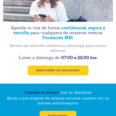
confidencial, segura y
Agenda tu cita de forma
sencilla
para cualquiera de nuestros centros
Fundación MSI.
Horario de atención telefónica y whatsapp para citas e
informes:
07:00 a 22:00 hrs.
Lunes a domingo de
Quiero hablar con una asesora
Cambia su futuro
con tu donativo
Ayuda a que mujeres de escasos recursos cuenten con un
método anticonceptivo
Quiero donar