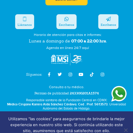
Llámanos
Escríbenos
Escríbenos
Horario de atención para citas e informes:
07:00 a 22:00 hrs.
Lunes a domingo de
Agenda en línea 24/7 aquí
Síguenos:
Consulta a tu médico.
Permiso de publicidad
243300201A1574
Responsable sanitario de la Fundación Central en CDMX:
Médico Cirujano Kamira Aída Sánchez Córdova. Ced . Prof. 5613573.
Universidad
Autónoma del Estado de Hidalgo.
Utilizamos "las cookies" para asegurarnos de brindarle la mejor
Bolsa de Trabajo
experiencia en nuestro sitio web. Si continúa utilizando este
Términos y Condiciones
sitio, asumiremos que está satisfecho con ello.