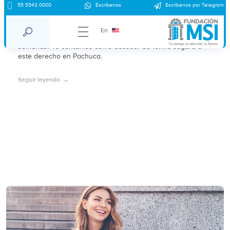
55 5543 0000
Escríbenos
Escríbenos por Telegram
¿Es legal el aborto en Pachuca, Hidalgo?
En
¿Sabías que el aborto es legal en Hidalgo hasta las 12
semanas? Te contamos cómo acceder de forma segura a
este derecho en Pachuca.
Seguir leyendo