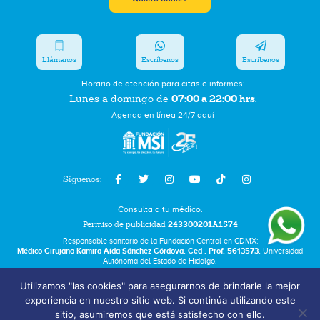
Llámanos
Escríbenos
Escríbenos
Horario de atención para citas e informes:
07:00 a 22:00 hrs.
Lunes a domingo de
Agenda en línea 24/7 aquí
Síguenos:
Consulta a tu médico.
Permiso de publicidad
243300201A1574
Responsable sanitario de la Fundación Central en CDMX:
Médico Cirujano Kamira Aída Sánchez Córdova. Ced . Prof. 5613573.
Universidad
Autónoma del Estado de Hidalgo.
Utilizamos "las cookies" para asegurarnos de brindarle la mejor
Bolsa de Trabajo
experiencia en nuestro sitio web. Si continúa utilizando este
Términos y Condiciones
sitio, asumiremos que está satisfecho con ello.