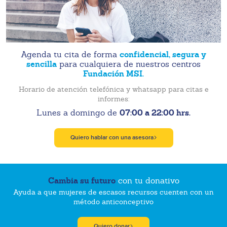
confidencial, segura y
Agenda tu cita de forma
sencilla
para cualquiera de nuestros centros
Fundación MSI.
Horario de atención telefónica y whatsapp para citas e
informes:
07:00 a 22:00 hrs.
Lunes a domingo de
Quiero hablar con una asesora
Cambia su futuro
con tu donativo
Ayuda a que mujeres de escasos recursos cuenten con un
método anticonceptivo
Quiero donar