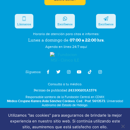
Llámanos
Escríbenos
Escríbenos
Horario de atención para citas e informes:
07:00 a 22:00 hrs.
Lunes a domingo de
Agenda en línea 24/7 aquí
Síguenos:
Consulta a tu médico.
Permiso de publicidad
243300201A1574
Responsable sanitario de la Fundación Central en CDMX:
Médico Cirujano Kamira Aída Sánchez Córdova. Ced . Prof. 5613573.
Universidad
Autónoma del Estado de Hidalgo.
Utilizamos "las cookies" para asegurarnos de brindarle la mejor
Bolsa de Trabajo
experiencia en nuestro sitio web. Si continúa utilizando este
Términos y Condiciones
sitio, asumiremos que está satisfecho con ello.
Aviso de Privacidad