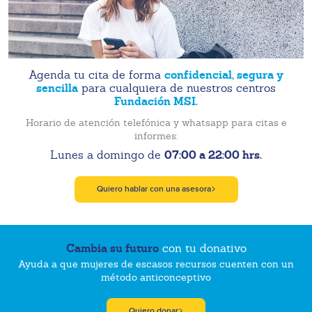
confidencial, segura y
Agenda tu cita de forma
sencilla
para cualquiera de nuestros centros
Fundación MSI.
Horario de atención telefónica y whatsapp para citas e
informes:
07:00 a 22:00 hrs.
Lunes a domingo de
Quiero hablar con una asesora
Cambia su futuro
con tu donativo
Ayuda a que mujeres de escasos recursos cuenten con un
método anticonceptivo
Quiero donar