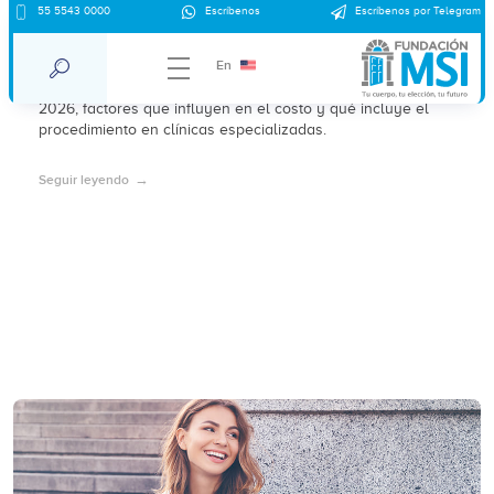
¿Cuánto cuesta el SIU Kyleena? Precio
55 5543 0000
Escríbenos
Escríbenos por Telegram
clínica Coyoacán CDMX 2026
En
Precio del SIU Kyleena en clínica Coyoacán CDMX en
2026, factores que influyen en el costo y qué incluye el
procedimiento en clínicas especializadas.
Seguir leyendo