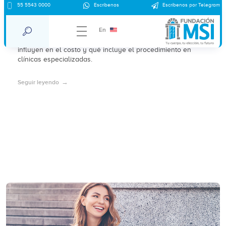
¿Cuánto cuesta el SIU Kyleena? Precio
55 5543 0000
Escríbenos
Escríbenos por Telegram
Saltillo 2026
En
Precio del SIU Kyleena en Saltillo en 2026, factores que
influyen en el costo y qué incluye el procedimiento en
clínicas especializadas.
Seguir leyendo