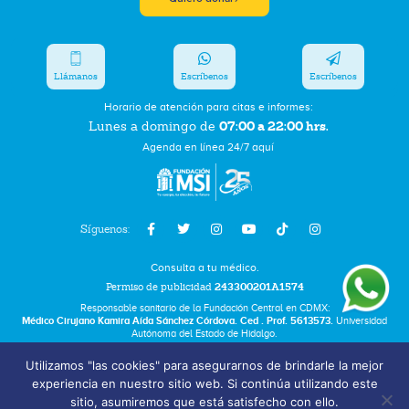
Llámanos
Escríbenos
Escríbenos
Horario de atención para citas e informes:
07:00 a 22:00 hrs.
Lunes a domingo de
Agenda en línea 24/7 aquí
Síguenos:
Consulta a tu médico.
Permiso de publicidad
243300201A1574
Responsable sanitario de la Fundación Central en CDMX:
Médico Cirujano Kamira Aída Sánchez Córdova. Ced . Prof. 5613573.
Universidad
Autónoma del Estado de Hidalgo.
Utilizamos "las cookies" para asegurarnos de brindarle la mejor
Bolsa de Trabajo
experiencia en nuestro sitio web. Si continúa utilizando este
Términos y Condiciones
sitio, asumiremos que está satisfecho con ello.