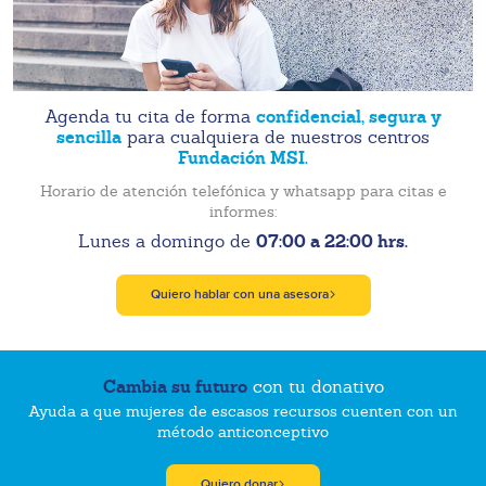
confidencial, segura y
Agenda tu cita de forma
sencilla
para cualquiera de nuestros centros
Fundación MSI.
Horario de atención telefónica y whatsapp para citas e
informes:
07:00 a 22:00 hrs.
Lunes a domingo de
Quiero hablar con una asesora
Cambia su futuro
con tu donativo
Ayuda a que mujeres de escasos recursos cuenten con un
método anticonceptivo
Quiero donar