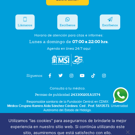
Llámanos
Escríbenos
Escríbenos
Horario de atención para citas e informes:
07:00 a 22:00 hrs.
Lunes a domingo de
Agenda en línea 24/7 aquí
Síguenos:
Consulta a tu médico.
Permiso de publicidad
243300201A1574
Responsable sanitario de la Fundación Central en CDMX:
Médico Cirujano Kamira Aída Sánchez Córdova. Ced . Prof. 5613573.
Universidad
Autónoma del Estado de Hidalgo.
Utilizamos "las cookies" para asegurarnos de brindarle la mejor
Bolsa de Trabajo
experiencia en nuestro sitio web. Si continúa utilizando este
Términos y Condiciones
sitio, asumiremos que está satisfecho con ello.