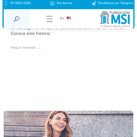
55 5543 0000
Escríbenos
Escríbenos por Telegram
Breve historia del aborto en México
En
La lucha por la despenalización del aborto en México ha
tenido lugar en la opinión pública durante más de 70 años.
Conoce esta historia.
Seguir leyendo