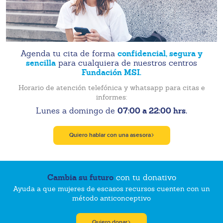
confidencial, segura y
Agenda tu cita de forma
sencilla
para cualquiera de nuestros centros
Fundación MSI.
Horario de atención telefónica y whatsapp para citas e
informes:
07:00 a 22:00 hrs.
Lunes a domingo de
Quiero hablar con una asesora
Cambia su futuro
con tu donativo
Ayuda a que mujeres de escasos recursos cuenten con un
método anticonceptivo
Quiero donar