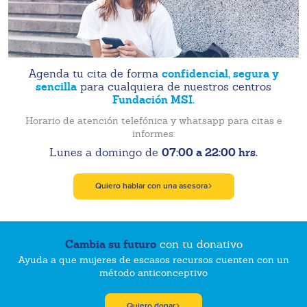
confidencial, segura y
Agenda tu cita de forma
sencilla
para cualquiera de nuestros centros
Fundación MSI.
Horario de atención telefónica y whatsapp para citas e
informes:
07:00 a 22:00 hrs.
Lunes a domingo de
Quiero hablar con una asesora
Cambia su futuro
con tu donativo
Ayuda a que mujeres de escasos recursos cuenten con un
método anticonceptivo
Quiero donar