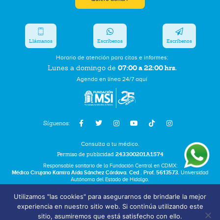
Llámanos
Escríbenos
Escríbenos
Horario de atención para citas e informes:
07:00 a 22:00 hrs.
Lunes a domingo de
Agenda en línea 24/7 aquí
Síguenos:
Consulta a tu médico.
Permiso de publicidad
243300201A1574
Responsable sanitario de la Fundación Central en CDMX:
Médico Cirujano Kamira Aída Sánchez Córdova. Ced . Prof. 5613573.
Universidad
Autónoma del Estado de Hidalgo.
Utilizamos "las cookies" para asegurarnos de brindarle la mejor
Bolsa de Trabajo
experiencia en nuestro sitio web. Si continúa utilizando este
Términos y Condiciones
sitio, asumiremos que está satisfecho con ello.