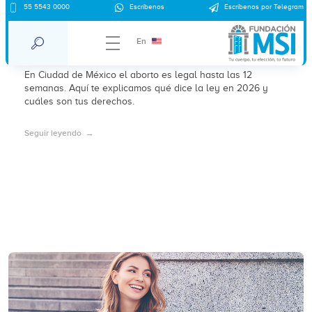
¿Es legal abortar en la Ciudad de México
55 5543 0000
Escríbenos
Escríbenos por Telegram
en 2026? Marco legal y derechos
En
vigentes
En Ciudad de México el aborto es legal hasta las 12
semanas. Aquí te explicamos qué dice la ley en 2026 y
cuáles son tus derechos.
Seguir leyendo