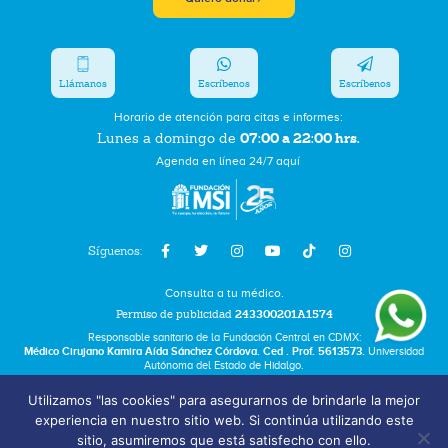
Llámanos
Escríbenos
Escríbenos
Horario de atención para citas e informes:
07:00 a 22:00 hrs.
Lunes a domingo de
Agenda en línea 24/7 aquí
Síguenos:
Consulta a tu médico.
Permiso de publicidad
243300201A1574
Responsable sanitario de la Fundación Central en CDMX:
Médico Cirujano Kamira Aída Sánchez Córdova. Ced . Prof. 5613573.
Universidad
Autónoma del Estado de Hidalgo.
Utilizamos "las cookies" para asegurarnos de brindarle la mejor
Bolsa de Trabajo
experiencia en nuestro sitio web. Si continúa utilizando este
Términos y Condiciones
sitio, asumiremos que está satisfecho con ello.