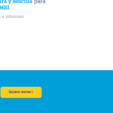
ura y sencilla
para
MSI.
 e informes:
Quiero donar