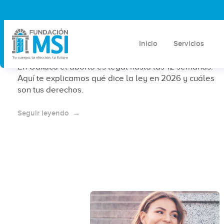
¿Es legal abortar en Oaxaca en
2026? Marco legal y derechos
vigentes
Inicio
Servicios
En Oaxaca el aborto es legal hasta las 12 semanas.
Aquí te explicamos qué dice la ley en 2026 y cuáles
son tus derechos.
Seguir leyendo