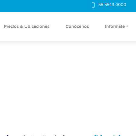
55 5543 0000
Precios & Ubicaciones
Conócenos
Infórmate +