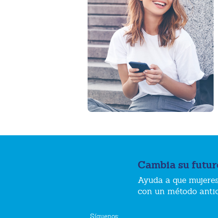
Cambia su futur
Ayuda a que mujeres
con un método anti
Síguenos: