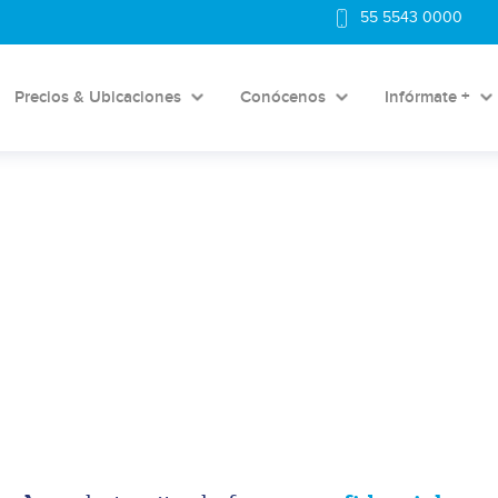
55 5543 0000
Precios & Ubicaciones
Conócenos
Infórmate +