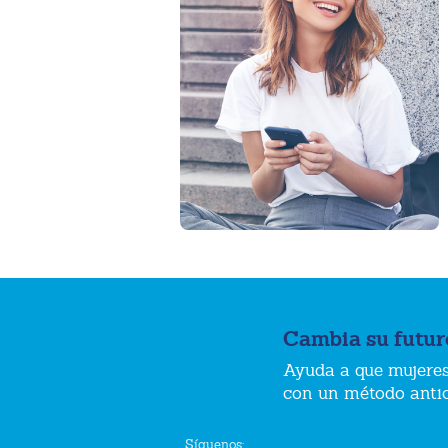
Cambia su futur
Ayuda a que mujeres
con un método anti
Síguenos: