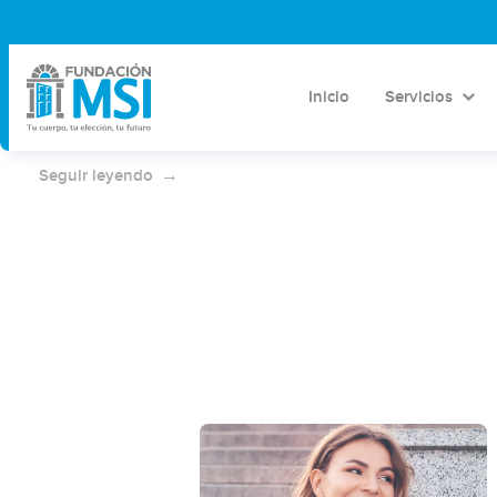
7 ventajas de abortar con pastillas
Inicio
Servicios
Abortar con pastillas en tu casa o en la clínica de
Marie Stopes es muy seguro.
Seguir leyendo