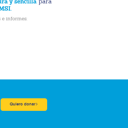
ura y sencilla
para
MSI.
 e informes:
Quiero donar