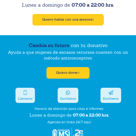
07:00 a 22:00 hrs.
Lunes a domingo de
Quiero hablar con una asesora
Cambia su futuro
con tu donativo
Ayuda a que mujeres de escasos recursos cuenten con un
método anticonceptivo
Quiero donar
Llámanos
Escríbenos
Escríbenos
Horario de atención para citas e informes:
07:00 a 22:00 hrs.
Lunes a domingo de
Agenda en línea 24/7 aquí