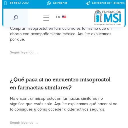
55 5543 0000
Escríbenos
Escríbenos por Telegram
Pastillas para abortar en Farmacias
Similares: lo que debes saber
En
Comprar misoprostol en farmacia no es lo mismo que un
aborto con acompañamiento médico. Aquí te explicamos
por qué.
Seguir leyendo
¿Qué pasa si no encuentro misoprostol
en farmacias similares?
No encontrar misoprostol en farmacias similares no
significa que estás sola. Aquí te explicamos qué hacer si no
lo consigues y cómo acceder a alternativas seguras.
Seguir leyendo