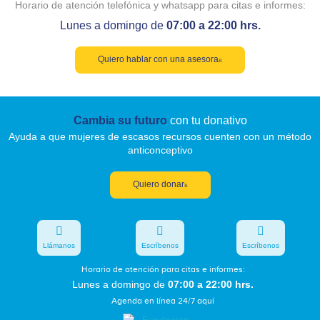
Horario de atención telefónica y whatsapp para citas e informes:
Lunes a domingo de
07:00 a 22:00 hrs.
Quiero hablar con una asesora
Cambia su futuro
con tu donativo
Ayuda a que mujeres de escasos recursos cuenten con un método
anticonceptivo
Quiero donar
Llámanos
Escríbenos
Escríbenos
Horario de atención para citas e informes:
Lunes a domingo de
07:00 a 22:00 hrs.
Agenda en línea 24/7 aquí