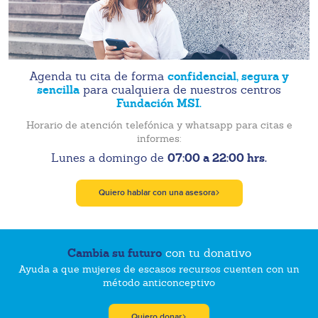
confidencial, segura y
Agenda tu cita de forma
sencilla
para cualquiera de nuestros centros
Fundación MSI.
Horario de atención telefónica y whatsapp para citas e
informes:
07:00 a 22:00 hrs.
Lunes a domingo de
Quiero hablar con una asesora
Cambia su futuro
con tu donativo
Ayuda a que mujeres de escasos recursos cuenten con un
método anticonceptivo
Quiero donar