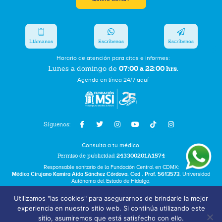
Llámanos
Escríbenos
Escríbenos
Horario de atención para citas e informes:
07:00 a 22:00 hrs.
Lunes a domingo de
Agenda en línea 24/7 aquí
Síguenos:
Consulta a tu médico.
Permiso de publicidad
243300201A1574
Responsable sanitario de la Fundación Central en CDMX:
Médico Cirujano Kamira Aída Sánchez Córdova. Ced . Prof. 5613573.
Universidad
Autónoma del Estado de Hidalgo.
Utilizamos "las cookies" para asegurarnos de brindarle la mejor
Bolsa de Trabajo
experiencia en nuestro sitio web. Si continúa utilizando este
Términos y Condiciones
sitio, asumiremos que está satisfecho con ello.