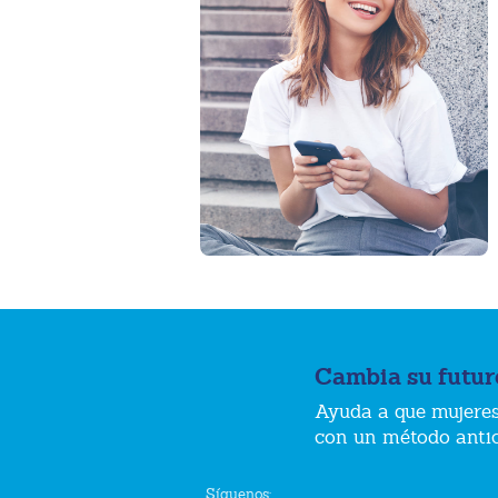
Cambia su futur
Ayuda a que mujeres
con un método anti
Síguenos: