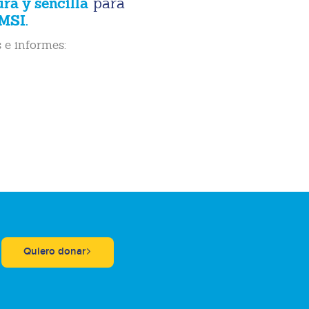
ura y sencilla
para
MSI.
 e informes:
Quiero donar