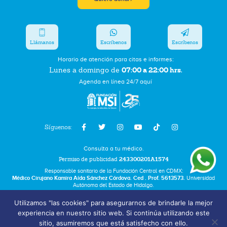
Llámanos
Escríbenos
Escríbenos
Horario de atención para citas e informes:
07:00 a 22:00 hrs.
Lunes a domingo de
Agenda en línea 24/7 aquí
Síguenos:
Consulta a tu médico.
Permiso de publicidad
243300201A1574
Responsable sanitario de la Fundación Central en CDMX:
Médico Cirujano Kamira Aída Sánchez Córdova. Ced . Prof. 5613573.
Universidad
Autónoma del Estado de Hidalgo.
Utilizamos "las cookies" para asegurarnos de brindarle la mejor
Bolsa de Trabajo
experiencia en nuestro sitio web. Si continúa utilizando este
Términos y Condiciones
sitio, asumiremos que está satisfecho con ello.