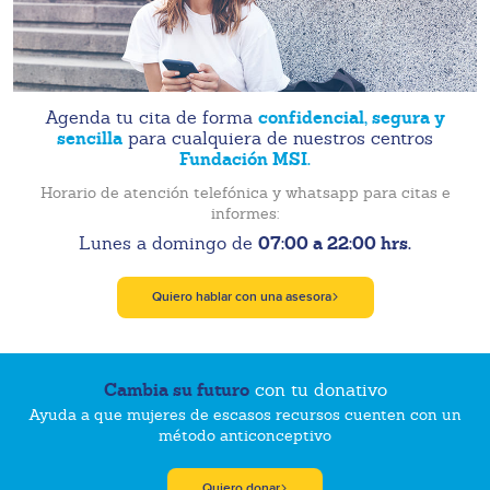
confidencial, segura y
Agenda tu cita de forma
sencilla
para cualquiera de nuestros centros
Fundación MSI.
Horario de atención telefónica y whatsapp para citas e
informes:
07:00 a 22:00 hrs.
Lunes a domingo de
Quiero hablar con una asesora
Cambia su futuro
con tu donativo
Ayuda a que mujeres de escasos recursos cuenten con un
método anticonceptivo
Quiero donar