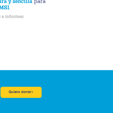
ura y sencilla
para
MSI.
 e informes:
Quiero donar