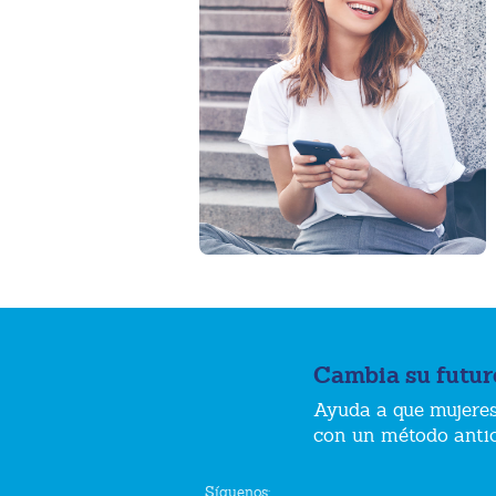
Cambia su futur
Ayuda a que mujeres
con un método anti
Síguenos: