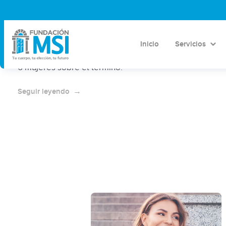
¿Qué es ser pro aborto?
Inicio
Servicios
Mucho de dice de quienes se autodenomina pro
aborto o pro vida. Aquí te compartimos la opinión de
6 mujeres sobre el término.
Seguir leyendo