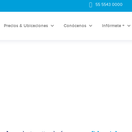
55 5543 0000
Precios & Ubicaciones
Conócenos
Infórmate +