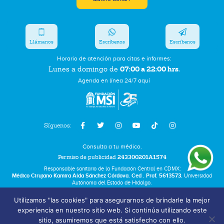
Llámanos
Escríbenos
Escríbenos
Horario de atención para citas e informes:
07:00 a 22:00 hrs.
Lunes a domingo de
Agenda en línea 24/7 aquí
Síguenos:
Consulta a tu médico.
Permiso de publicidad
243300201A1574
Responsable sanitario de la Fundación Central en CDMX:
Médico Cirujano Kamira Aída Sánchez Córdova. Ced . Prof. 5613573.
Universidad
Autónoma del Estado de Hidalgo.
Utilizamos "las cookies" para asegurarnos de brindarle la mejor
Bolsa de Trabajo
experiencia en nuestro sitio web. Si continúa utilizando este
Términos y Condiciones
sitio, asumiremos que está satisfecho con ello.