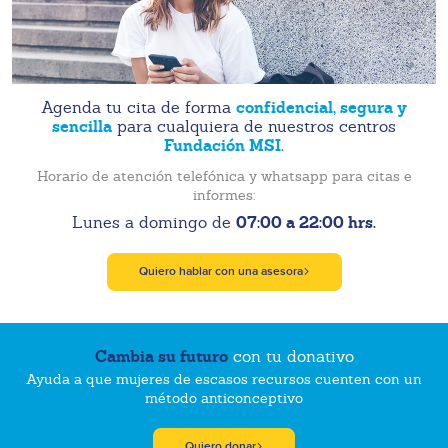
confidencial, segura y
Agenda tu cita de forma
sencilla
para cualquiera de nuestros centros
Fundación MSI.
Horario de atención telefónica y whatsapp para citas e
informes:
07:00 a 22:00 hrs.
Lunes a domingo de
Quiero hablar con una asesora
Cambia su futuro
con tu donativo
Ayuda a que mujeres de escasos recursos cuenten con un
método anticonceptivo
Quiero donar