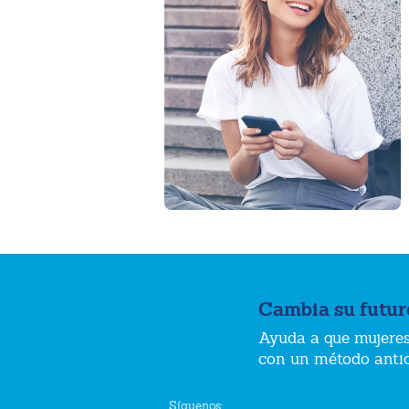
Cambia su futur
Ayuda a que mujeres
con un método anti
Síguenos: