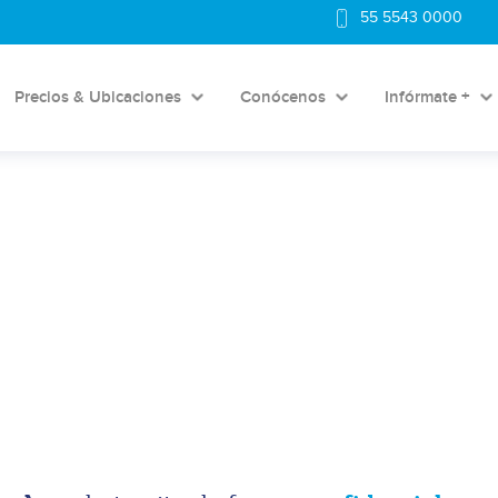
55 5543 0000
Precios & Ubicaciones
Conócenos
Infórmate +