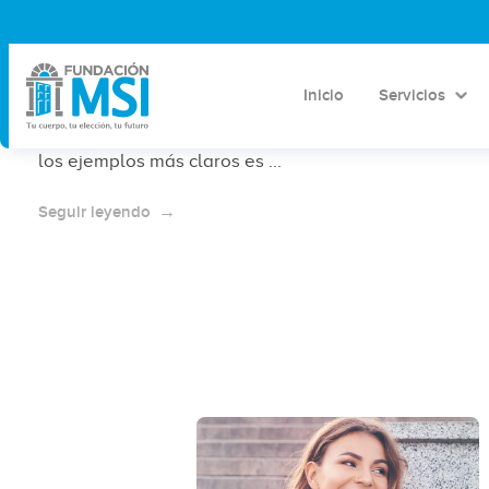
Legalidad del aborto en México
La legalización del aborto en México ha sido un
proceso complejo, y muchas veces ha avanzado
Inicio
Servicios
debido a situaciones urgentes e ineludibles que han
"obligado" a las autoridades a tomar acción. Uno de
los ejemplos más claros es ...
Seguir leyendo