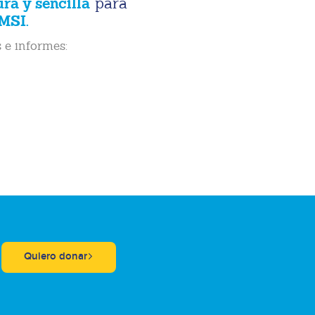
ura y sencilla
para
MSI.
 e informes:
Quiero donar