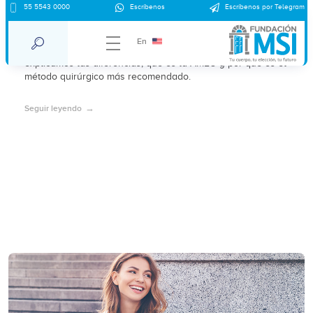
55 5543 0000
Escríbenos
Escríbenos por Telegram
Diferencia entre legrado y aborto
En
El legrado no es lo mismo que un aborto. Aquí te
explicamos las diferencias, qué es la AMEU y por qué es el
método quirúrgico más recomendado.
Seguir leyendo