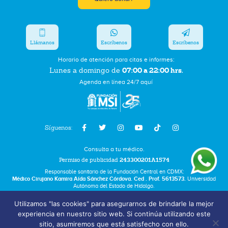
Llámanos
Escríbenos
Escríbenos
Horario de atención para citas e informes:
07:00 a 22:00 hrs.
Lunes a domingo de
Agenda en línea 24/7 aquí
Síguenos:
Consulta a tu médico.
Permiso de publicidad
243300201A1574
Responsable sanitario de la Fundación Central en CDMX:
Médico Cirujano Kamira Aída Sánchez Córdova. Ced . Prof. 5613573.
Universidad
Autónoma del Estado de Hidalgo.
Utilizamos "las cookies" para asegurarnos de brindarle la mejor
Bolsa de Trabajo
experiencia en nuestro sitio web. Si continúa utilizando este
Términos y Condiciones
sitio, asumiremos que está satisfecho con ello.