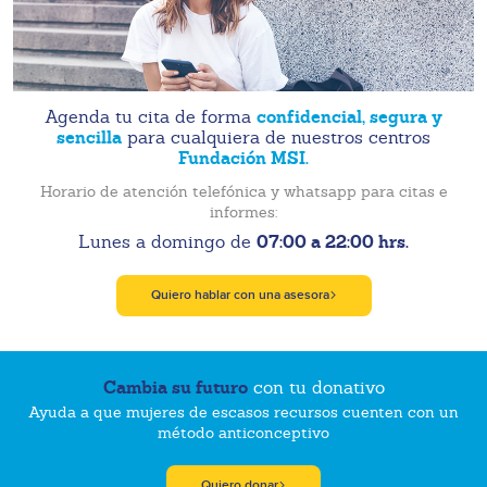
confidencial, segura y
Agenda tu cita de forma
sencilla
para cualquiera de nuestros centros
Fundación MSI.
Horario de atención telefónica y whatsapp para citas e
informes:
07:00 a 22:00 hrs.
Lunes a domingo de
Quiero hablar con una asesora
Cambia su futuro
con tu donativo
Ayuda a que mujeres de escasos recursos cuenten con un
método anticonceptivo
Quiero donar