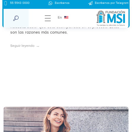
55 5543 0000
Escríbenos
Escríbenos por Telegram
Razones para abortar
En
La decisión de abortar es muy personal y toda mujer
necesita saber que está acompañada en el proceso. Estas
son las razones más comunes.
Seguir leyendo