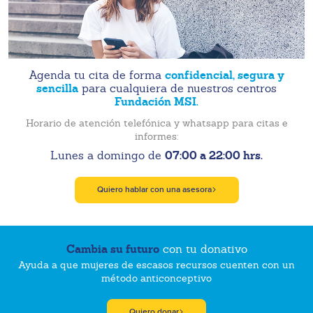
confidencial, segura y
Agenda tu cita de forma
sencilla
para cualquiera de nuestros centros
Fundación MSI.
Horario de atención telefónica y whatsapp para citas e
informes:
07:00 a 22:00 hrs.
Lunes a domingo de
Quiero hablar con una asesora
Cambia su futuro
con tu donativo
Ayuda a que mujeres de escasos recursos cuenten con un
método anticonceptivo
Quiero donar