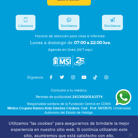
Llámanos
Escríbenos
Escríbenos
Horario de atención para citas e informes:
07:00 a 22:00 hrs.
Lunes a domingo de
Agenda en línea 24/7 aquí
Síguenos:
Consulta a tu médico.
Permiso de publicidad
243300201A1574
Responsable sanitario de la Fundación Central en CDMX:
Médico Cirujano Kamira Aída Sánchez Córdova. Ced . Prof. 5613573.
Universidad
Autónoma del Estado de Hidalgo.
Utilizamos "las cookies" para asegurarnos de brindarle la mejor
Bolsa de Trabajo
experiencia en nuestro sitio web. Si continúa utilizando este
Términos y Condiciones
sitio, asumiremos que está satisfecho con ello.