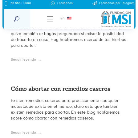
55 5543 0000
Escríbenos
Escríbenos por Telegram
Hierbas para abortar
En
Ante un embarazo no planeado, es posible que tengas la
incertidumbre de cómo interrumpirlo de manera segura y
quizá también te hayas preguntado si existe la posibilidad
de hacerlo en casa. Hoy hablaremos acerca de las hierbas
para abortar.
Seguir leyendo
Cómo abortar con remedios caseros
Existen remedios caseros para prácticamente cualquier
malestaque exista en el mundo; claro está que también
existen remedios para abortar. En este blog hablaremos
sobre cómo abortar con remedios caseros.
Seguir leyendo