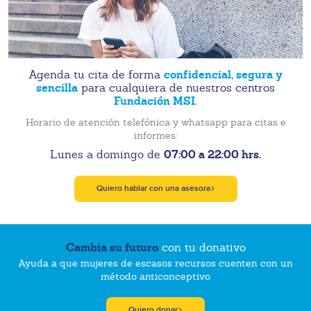
confidencial, segura y
Agenda tu cita de forma
sencilla
para cualquiera de nuestros centros
Fundación MSI.
Horario de atención telefónica y whatsapp para citas e
informes:
07:00 a 22:00 hrs.
Lunes a domingo de
Quiero hablar con una asesora
Cambia su futuro
con tu donativo
Ayuda a que mujeres de escasos recursos cuenten con un
método anticonceptivo
Quiero donar