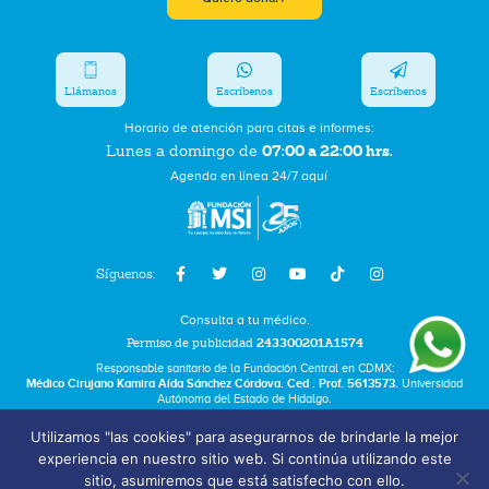
Llámanos
Escríbenos
Escríbenos
Horario de atención para citas e informes:
07:00 a 22:00 hrs.
Lunes a domingo de
Agenda en línea 24/7 aquí
Síguenos:
Consulta a tu médico.
Permiso de publicidad
243300201A1574
Responsable sanitario de la Fundación Central en CDMX:
Médico Cirujano Kamira Aída Sánchez Córdova. Ced . Prof. 5613573.
Universidad
Autónoma del Estado de Hidalgo.
Utilizamos "las cookies" para asegurarnos de brindarle la mejor
Bolsa de Trabajo
experiencia en nuestro sitio web. Si continúa utilizando este
Términos y Condiciones
sitio, asumiremos que está satisfecho con ello.