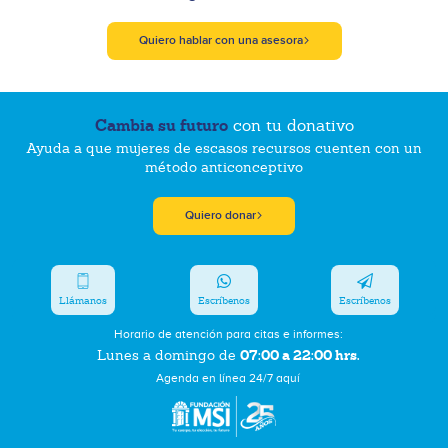
Quiero hablar con una asesora
Cambia su futuro
con tu donativo
Ayuda a que mujeres de escasos recursos cuenten con un
método anticonceptivo
Quiero donar
Llámanos
Escríbenos
Escríbenos
Horario de atención para citas e informes:
07:00 a 22:00 hrs.
Lunes a domingo de
Agenda en línea 24/7 aquí