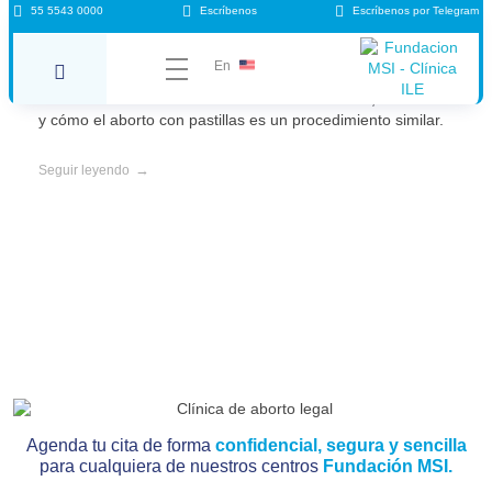
55 5543 0000
Escríbenos
Escríbenos por Telegram
Qué es un aborto espontáneo
En
El aborto espontáneo es la pérdida natural de un embarazo
antes de las 20 semanas. Descubre sus causas, síntomas
y cómo el aborto con pastillas es un procedimiento similar.
Seguir leyendo
Agenda tu cita de forma
confidencial, segura y sencilla
para cualquiera de nuestros centros
Fundación MSI.