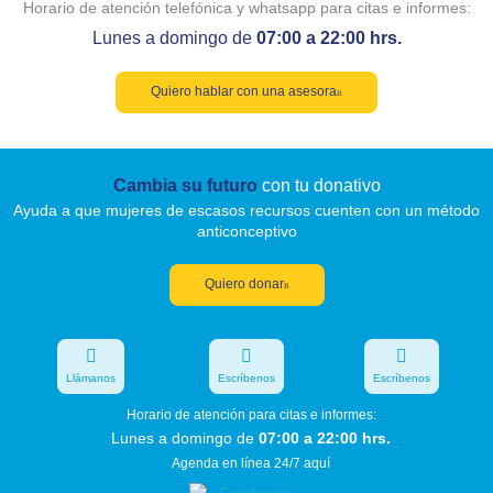
Horario de atención telefónica y whatsapp para citas e informes:
Lunes a domingo de
07:00 a 22:00 hrs.
Quiero hablar con una asesora
Cambia su futuro
con tu donativo
Ayuda a que mujeres de escasos recursos cuenten con un método
anticonceptivo
Quiero donar
Llámanos
Escríbenos
Escríbenos
Horario de atención para citas e informes:
Lunes a domingo de
07:00 a 22:00 hrs.
Agenda en línea 24/7 aquí