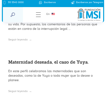
55 5543 0000
Escríbenos
Escríbenos por Telegram
Mon Laferte y la maternidad deseada.
En
La cantante chilena Mon Laferte anunció que
estaba embarazada y se dijo feliz de esta nueva etapa en
su vida. Por supuesto, los comentarios de las personas que
están en contra de la interrupción legal ...
Seguir leyendo
Maternidad deseada, el caso de Yuya.
En este perfil celebramos las maternidades que son
deseadas, como la de Yuya o toda mujer que lo desee o
planee.
Seguir leyendo