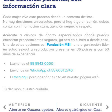
información clara
Cada mujer vive este proceso desde un contexto distinto.
No hay decisiones universales, pero sí hay algo en común: debes
contar con información clara, atención segura y respeto.
Acércate a clínicas de aborto especializadas donde puedas
enconrtar procedimientos seguros, ya sea en clínica o desde casa.
Fundación MSI
Una de estas opciones es
, una organización líder
en salud sexual y reproductiva presente en 36 países y con 50
años de experiencia.
Llámanos al
55 5543 0000
Envíanos un
WhatsApp al 55 6051 2740
O
toca aquí
para agendar tu cita en nuestra página web
Tu decisión, nuestro cuidado.
ANTERIOR
SIGUIENTE
Aborto en Oaxaca: opciones legales y orientación médica general
Aborto quirúrgico en Oaxaca: qué es, cuándo se considera y precios aproximados 2026