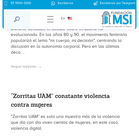
55 5543 0000
Escríbenos
Escríbenos por Telegram
Argumentos clave para despenalizar el
aborto: Justicia, salud y derechos
En
Durante décadas, el debate sobre el aborto ha
evolucionado. En los años 80 y 90, el movimiento feminista
popularizó el lema "mi cuerpo, mi decisión", centrando la
discusión en la autonomía corporal. Pero en las últimas
déca ...
Seguir leyendo
“Zorritas UAM” constante violencia
contra mujeres
“Zorritas UAM” es solo una muestra más de la violencia
que día con día viven cientos de mujeres, en este caso,
violencia digital.