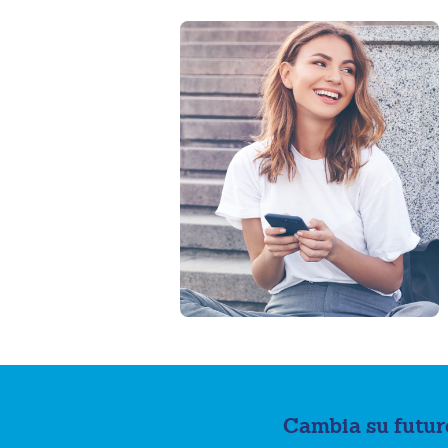
Cambia su futur