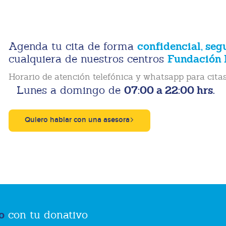
confidencial, seg
Agenda tu cita de forma
Fundación 
cualquiera de nuestros centros
Horario de atención telefónica y whatsapp para citas
07:00 a 22:00 hrs.
Lunes a domingo de
Quiero hablar con una asesora
o
con tu donativo