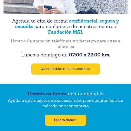
confidencial, segura y
Agenda tu cita de forma
sencilla
para cualquiera de nuestros centros
Fundación MSI.
Horario de atención telefónica y whatsapp para citas e
informes:
07:00 a 22:00 hrs.
Lunes a domingo de
Quiero hablar con una asesora
Cambia su futuro
con tu donativo
Ayuda a que mujeres de escasos recursos cuenten con un
método anticonceptivo
Quiero donar