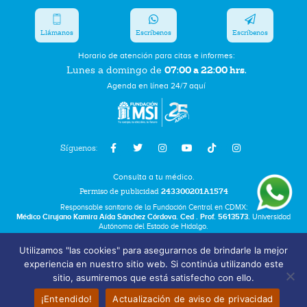
Llámanos
Escríbenos
Escríbenos
Horario de atención para citas e informes:
07:00 a 22:00 hrs.
Lunes a domingo de
Agenda en línea 24/7 aquí
Síguenos:
Consulta a tu médico.
Permiso de publicidad
243300201A1574
Responsable sanitario de la Fundación Central en CDMX:
Médico Cirujano Kamira Aída Sánchez Córdova. Ced . Prof. 5613573.
Universidad
Autónoma del Estado de Hidalgo.
Utilizamos "las cookies" para asegurarnos de brindarle la mejor
Bolsa de Trabajo
experiencia en nuestro sitio web. Si continúa utilizando este
Términos y Condiciones
sitio, asumiremos que está satisfecho con ello.
Aviso de Privacidad
¡Entendido!
Actualización de aviso de privacidad