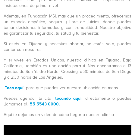
instalaciones de primer nivel.
Además, en Fundación MSI, más que un procedimiento, ofrecemos
un espacio empático, seguro y libre de juicios, donde puedes
tomar decisiones informadas y con tranquilidad. Nuestro objetivo
es garantizar tu seguridad, tu salud y tu bienestar.
Si estás en Tijuana y necesitas abortar, no estás sola, puedes
contar con nosotras.
Y si vives en Estados Unidos, nuestra clínica en Tijuana, Baja
California, también es una opción para ti. Nos encontramos a 13
minutos de San Ysidro Border Crossing, a 30 minutos de San Diego
y a 2:30 horas de Los Ángeles.
Toca aquí
para que puedas ver nuestra ubicación en maps.
tocando aquí
Puedes agendar tu cita
directamente o puedes
55 5543 0000.
llamarnos al
Aquí te dejamos un video de cómo llegar a nuestra clínica: