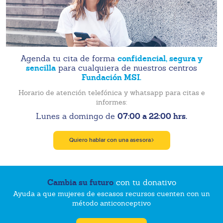
confidencial, segura y
Agenda tu cita de forma
sencilla
para cualquiera de nuestros centros
Fundación MSI.
Horario de atención telefónica y whatsapp para citas e
informes:
07:00 a 22:00 hrs.
Lunes a domingo de
Quiero hablar con una asesora
Cambia su futuro
con tu donativo
Ayuda a que mujeres de escasos recursos cuenten con un
método anticonceptivo