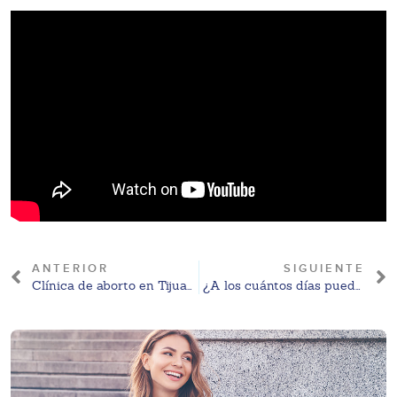
ANTERIOR
SIGUIENTE
Clínica de aborto en Tijuana: Conoce a Fundación MSI
¿A los cuántos días puedo saber si estoy embarazada?