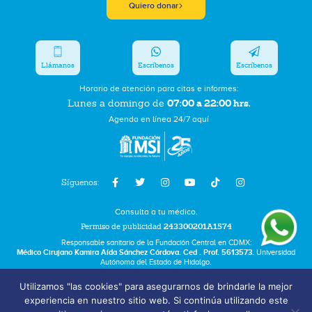
Quiero donar
Llámanos
Escríbenos
Escríbenos
Horario de atención para citas e informes:
07:00 a 22:00 hrs.
Lunes a domingo de
Agenda en línea 24/7 aquí
Síguenos:
Consulta a tu médico.
Permiso de publicidad
243300201A1574
Responsable sanitario de la Fundación Central en CDMX:
Médico Cirujano Kamira Aída Sánchez Córdova. Ced . Prof. 5613573.
Universidad
Autónoma del Estado de Hidalgo.
Utilizamos "las cookies" para asegurarnos de brindarle la mejor
Bolsa de Trabajo
experiencia en nuestro sitio web. Si continúa utilizando este
Términos y Condiciones