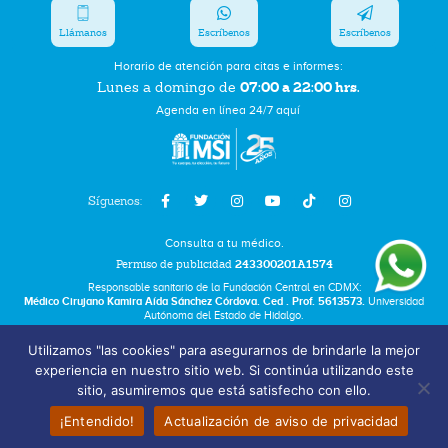
Llámanos
Escríbenos
Escríbenos
Horario de atención para citas e informes:
07:00 a 22:00 hrs.
Lunes a domingo de
Agenda en línea 24/7 aquí
Síguenos:
Consulta a tu médico.
Permiso de publicidad
243300201A1574
Responsable sanitario de la Fundación Central en CDMX:
Médico Cirujano Kamira Aída Sánchez Córdova. Ced . Prof. 5613573.
Universidad
Autónoma del Estado de Hidalgo.
Utilizamos "las cookies" para asegurarnos de brindarle la mejor
Bolsa de Trabajo
experiencia en nuestro sitio web. Si continúa utilizando este
Términos y Condiciones
sitio, asumiremos que está satisfecho con ello.
Aviso de Privacidad
¡Entendido!
Actualización de aviso de privacidad
Fundación Marie Stopes México A.C. © 2025 All rights reserved