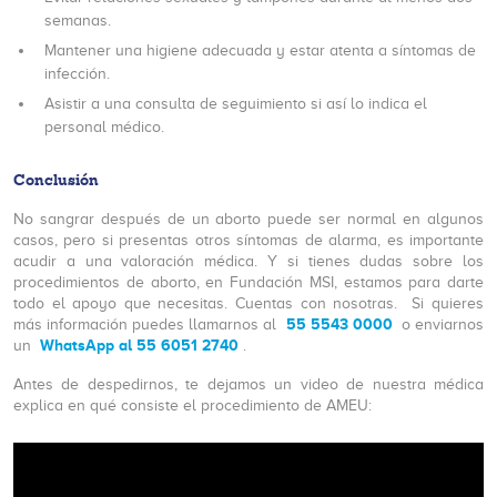
semanas.
Mantener una higiene adecuada y estar atenta a síntomas de
infección.
Asistir a una consulta de seguimiento si así lo indica el
personal médico.
Conclusión
No sangrar después de un aborto puede ser normal en algunos
casos, pero si presentas otros síntomas de alarma, es importante
acudir a una valoración médica. Y si tienes dudas sobre los
procedimientos de aborto, en Fundación MSI, estamos para darte
todo el apoyo que necesitas. Cuentas con nosotras. Si quieres
55 5543 0000
más información puedes llamarnos al
o enviarnos
WhatsApp al 55 6051 2740
un
.
Antes de despedirnos, te dejamos un video de nuestra médica
explica en qué consiste el procedimiento de AMEU: