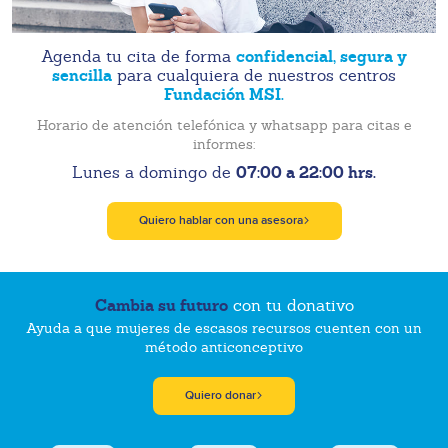
confidencial, segura y
Agenda tu cita de forma
sencilla
para cualquiera de nuestros centros
Fundación MSI.
Horario de atención telefónica y whatsapp para citas e
informes:
07:00 a 22:00 hrs.
Lunes a domingo de
Quiero hablar con una asesora
Cambia su futuro
con tu donativo
Ayuda a que mujeres de escasos recursos cuenten con un
método anticonceptivo
Quiero donar