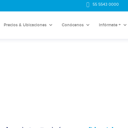
55 5543 0000
Precios & Ubicaciones
Conócenos
Infórmate +