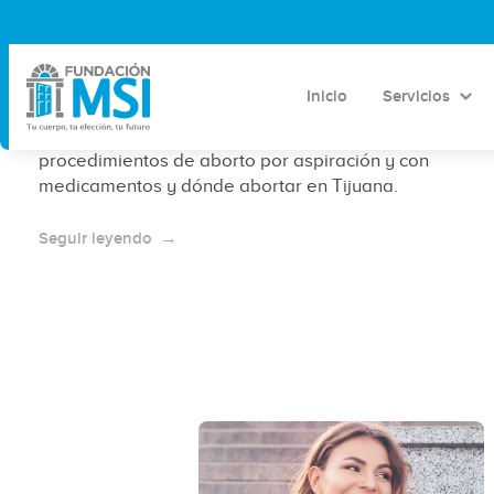
Clínica de aborto en Tijuana: Conoce
a Fundación MSI
Inicio
Servicios
¿Buscas dónde abortar en Tijuana? Conoce los
procedimientos de aborto por aspiración y con
medicamentos y dónde abortar en Tijuana.
Seguir leyendo