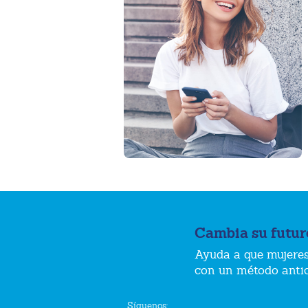
Cambia su futur
Ayuda a que mujeres
con un método anti
Síguenos: