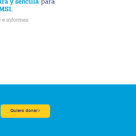
ura y sencilla
para
MSI.
 e informes:
Quiero donar