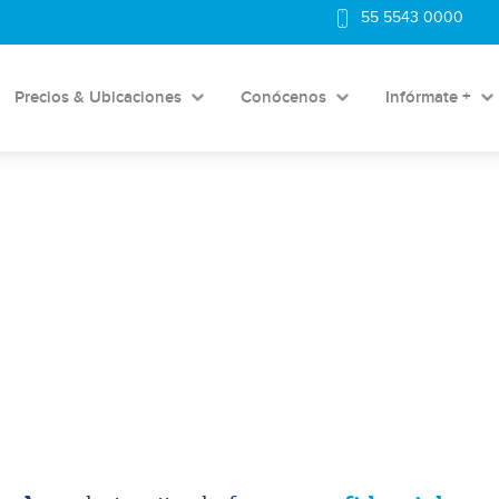
55 5543 0000
Precios & Ubicaciones
Conócenos
Infórmate +