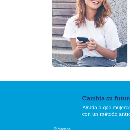
Cambia su futur
Ayuda a que mujeres
con un método anti
Síguenos: