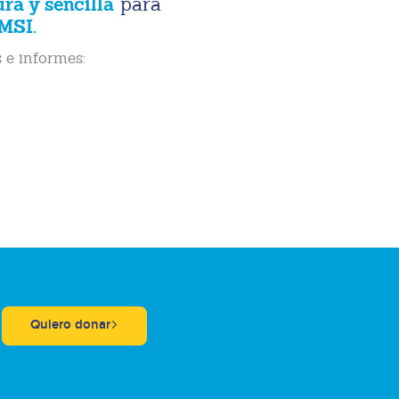
ura y sencilla
para
MSI.
 e informes:
Quiero donar