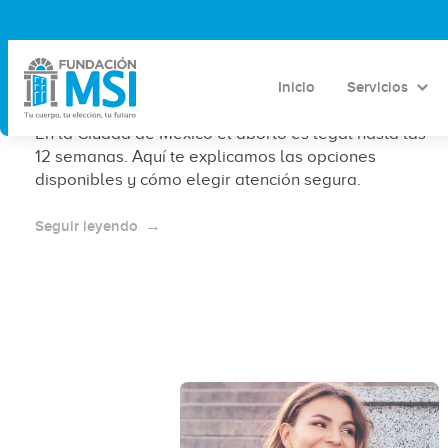
Aborto en clínica Pedregal – CDMX:
una opción legal y orientación
disponible
Inicio
Servicios
En la Ciudad de México el aborto es legal hasta las
12 semanas. Aquí te explicamos las opciones
disponibles y cómo elegir atención segura.
Seguir leyendo