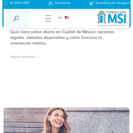
Aborto en clínica Pedregal CDMX: una
55 5543 0000
Escríbenos
Escríbenos por Telegram
opción legal y orientación médica
En
general
Guía clara sobre aborto en Ciudad de México: opciones
legales, métodos disponibles y cómo funciona la
orientación médica.
Seguir leyendo