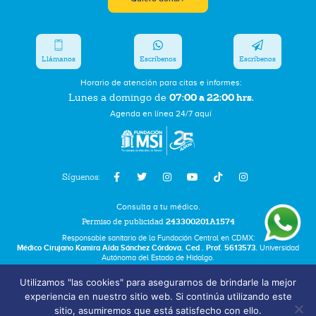
Llámanos
Escríbenos
Escríbenos
Horario de atención para citas e informes:
07:00 a 22:00 hrs.
Lunes a domingo de
Agenda en línea 24/7 aquí
Síguenos:
Consulta a tu médico.
Permiso de publicidad
243300201A1574
Responsable sanitario de la Fundación Central en CDMX:
Médico Cirujano Kamira Aída Sánchez Córdova. Ced . Prof. 5613573.
Universidad
Autónoma del Estado de Hidalgo.
Utilizamos "las cookies" para asegurarnos de brindarle la mejor
Bolsa de Trabajo
experiencia en nuestro sitio web. Si continúa utilizando este
Términos y Condiciones
sitio, asumiremos que está satisfecho con ello.