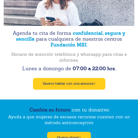
confidencial, segura y
Agenda tu cita de forma
sencilla
para cualquiera de nuestros centros
Fundación MSI.
Horario de atención telefónica y whatsapp para citas e
informes:
07:00 a 22:00 hrs.
Lunes a domingo de
Quiero hablar con una asesora
Cambia su futuro
con tu donativo
Ayuda a que mujeres de escasos recursos cuenten con un
método anticonceptivo
Quiero donar