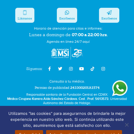
Llámanos
Escríbenos
Escríbenos
Horario de atención para citas e informes:
07:00 a 22:00 hrs.
Lunes a domingo de
Agenda en línea 24/7 aquí
Síguenos:
Consulta a tu médico.
Permiso de publicidad
243300201A1574
Responsable sanitario de la Fundación Central en CDMX:
Médico Cirujano Kamira Aída Sánchez Córdova. Ced . Prof. 5613573.
Universidad
Autónoma del Estado de Hidalgo.
Utilizamos "las cookies" para asegurarnos de brindarle la mejor
Bolsa de Trabajo
experiencia en nuestro sitio web. Si continúa utilizando este
Términos y Condiciones
sitio, asumiremos que está satisfecho con ello.
Aviso de Privacidad