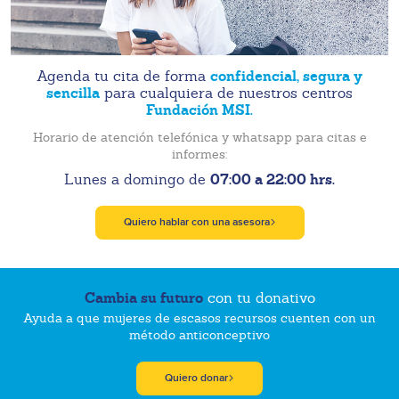
confidencial, segura y
Agenda tu cita de forma
sencilla
para cualquiera de nuestros centros
Fundación MSI.
Horario de atención telefónica y whatsapp para citas e
informes:
07:00 a 22:00 hrs.
Lunes a domingo de
Quiero hablar con una asesora
Cambia su futuro
con tu donativo
Ayuda a que mujeres de escasos recursos cuenten con un
método anticonceptivo
Quiero donar