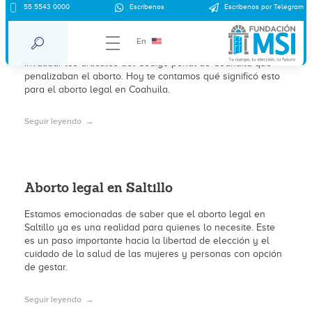
55 5543 0000
Escríbenos
Escríbenos por Telegram
¿Es legal el aborto en Coahuila?
En
En 2021 la Suprema Corte de Justicia de la Nación resolvió
invalidar los artículos del Código penal de Coahuila que
penalizaban el aborto. Hoy te contamos qué significó esto
para el aborto legal en Coahuila.
Seguir leyendo
Aborto legal en Saltillo
Estamos emocionadas de saber que el aborto legal en
Saltillo ya es una realidad para quienes lo necesite. Este
es un paso importante hacia la libertad de elección y el
cuidado de la salud de las mujeres y personas con opción
de gestar.
Seguir leyendo