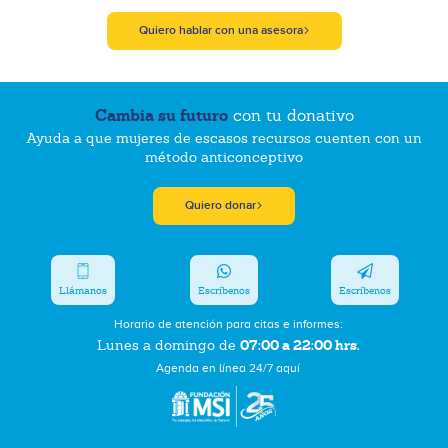
Quiero hablar con una asesora
Cambia su futuro
con tu donativo
Ayuda a que mujeres de escasos recursos cuenten con un
método anticonceptivo
Quiero donar
Llámanos
Escríbenos
Escríbenos
Horario de atención para citas e informes:
07:00 a 22:00 hrs.
Lunes a domingo de
Agenda en línea 24/7 aquí