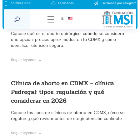
Aborto quirúrgico en clínica Pedregal
55 5543 0000
Escríbenos
Escríbenos por Telegram
CDMX: qué es, cuándo se considera y
En
precios aproximados 2026
Conoce qué es el aborto quirúrgico, cuándo se considera
una opción, precios aproximados en la CDMX y cómo
identificar atención segura.
Seguir leyendo
Clínica de aborto en CDMX – clínica
Pedregal: tipos, regulación y qué
considerar en 2026
Conoce los tipos de clínicas de aborto en CDMX, cómo se
regulan y qué revisar antes de elegir atención confiable.
Seguir leyendo