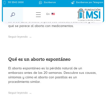
55 5543 0000
Escríbenos
Escríbenos por Telegram
¿ Qué es el aborto espontáneo o pérdida?
En
El aborto espontáneo ocurre con más frecuencia de lo que
se cree. Este artículo explica sus causas, tratamiento y en
qué se parece al aborto con medicamentos.
Seguir leyendo
Qué es un aborto espontáneo
El aborto espontáneo es la pérdida natural de un
embarazo antes de las 20 semanas. Descubre sus causas,
síntomas y cómo el aborto con pastillas es un
procedimiento similar.
Seguir leyendo