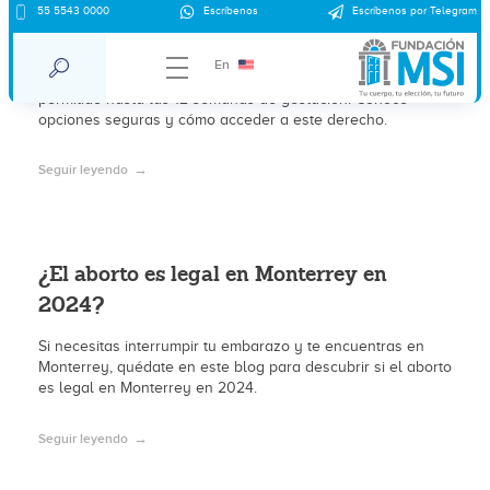
55 5543 0000
Escríbenos
Escríbenos por Telegram
¿Dónde abortar en Saltillo 2025?
En
En 2025, el aborto por voluntad propia en Saltillo está
permitido hasta las 12 semanas de gestación. Conoce
opciones seguras y cómo acceder a este derecho.
Seguir leyendo
¿El aborto es legal en Monterrey en
2024?
Si necesitas interrumpir tu embarazo y te encuentras en
Monterrey, quédate en este blog para descubrir si el aborto
es legal en Monterrey en 2024.
Seguir leyendo