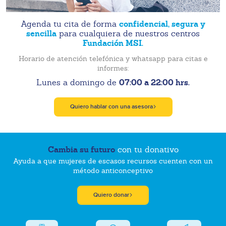
confidencial, segura y
Agenda tu cita de forma
sencilla
para cualquiera de nuestros centros
Fundación MSI.
Horario de atención telefónica y whatsapp para citas e
informes:
07:00 a 22:00 hrs.
Lunes a domingo de
Quiero hablar con una asesora
Cambia su futuro
con tu donativo
Ayuda a que mujeres de escasos recursos cuenten con un
método anticonceptivo
Quiero donar