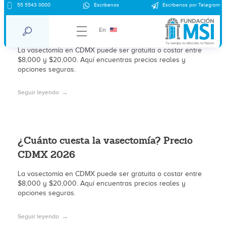
55 5543 0000
Escríbenos
Escríbenos por Telegram
¿Cuáles son los tratamientos disponibles
para el VPH en clínicas de México?
En
La vasectomía en CDMX puede ser gratuita o costar entre
$8,000 y $20,000. Aquí encuentras precios reales y
opciones seguras.
Seguir leyendo
¿Cuánto cuesta la vasectomía? Precio
CDMX 2026
La vasectomía en CDMX puede ser gratuita o costar entre
$8,000 y $20,000. Aquí encuentras precios reales y
opciones seguras.
Seguir leyendo