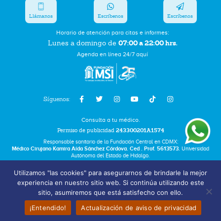
Llámanos
Escríbenos
Escríbenos
Horario de atención para citas e informes:
07:00 a 22:00 hrs.
Lunes a domingo de
Agenda en línea 24/7 aquí
Síguenos:
Consulta a tu médico.
Permiso de publicidad
243300201A1574
Responsable sanitario de la Fundación Central en CDMX:
Médico Cirujano Kamira Aída Sánchez Córdova. Ced . Prof. 5613573.
Universidad
Autónoma del Estado de Hidalgo.
Utilizamos "las cookies" para asegurarnos de brindarle la mejor
Bolsa de Trabajo
experiencia en nuestro sitio web. Si continúa utilizando este
Términos y Condiciones
sitio, asumiremos que está satisfecho con ello.
Aviso de Privacidad
¡Entendido!
Actualización de aviso de privacidad
Fundación Marie Stopes México A.C. © 2025 All rights reserved