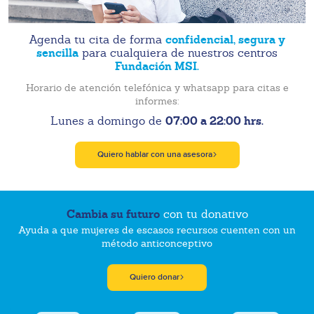
confidencial, segura y
Agenda tu cita de forma
sencilla
para cualquiera de nuestros centros
Fundación MSI.
Horario de atención telefónica y whatsapp para citas e
informes:
07:00 a 22:00 hrs.
Lunes a domingo de
Quiero hablar con una asesora
Cambia su futuro
con tu donativo
Ayuda a que mujeres de escasos recursos cuenten con un
método anticonceptivo
Quiero donar