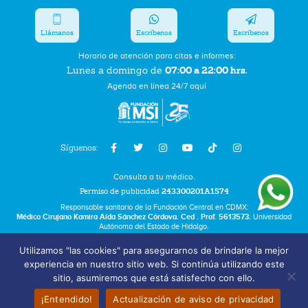
Llámanos
Escríbenos
Escríbenos
Horario de atención para citas e informes:
07:00 a 22:00 hrs.
Lunes a domingo de
Agenda en línea 24/7 aquí
Síguenos:
Consulta a tu médico.
Permiso de publicidad
243300201A1574
Responsable sanitario de la Fundación Central en CDMX:
Médico Cirujano Kamira Aída Sánchez Córdova. Ced . Prof. 5613573.
Universidad
Autónoma del Estado de Hidalgo.
Utilizamos "las cookies" para asegurarnos de brindarle la mejor
Bolsa de Trabajo
experiencia en nuestro sitio web. Si continúa utilizando este
Términos y Condiciones
sitio, asumiremos que está satisfecho con ello.
Aviso de Privacidad
¡Entendido!
Actualización de aviso de privacidad