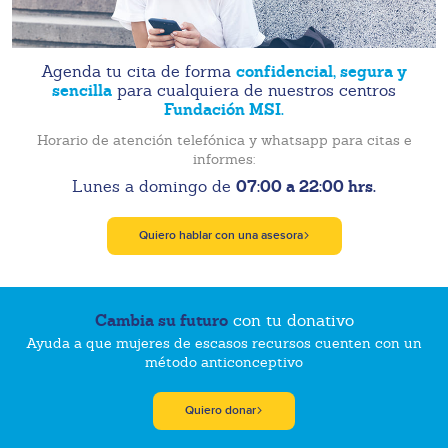
confidencial, segura y
Agenda tu cita de forma
sencilla
para cualquiera de nuestros centros
Fundación MSI.
Horario de atención telefónica y whatsapp para citas e
informes:
07:00 a 22:00 hrs.
Lunes a domingo de
Quiero hablar con una asesora
Cambia su futuro
con tu donativo
Ayuda a que mujeres de escasos recursos cuenten con un
método anticonceptivo
Quiero donar