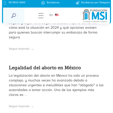
55 5543 0000
Escríbenos
Escríbenos por Telegram
Aborto en México 2025
En
Con la despenalización del aborto en México, el acceso
seguro y legal varía según el estado. Aquí te contamos
cómo está la situación en 2024 y qué opciones existen
para quienes buscan interrumpir su embarazo de forma
segura.
Seguir leyendo
Legalidad del aborto en México
La legalización del aborto en México ha sido un proceso
complejo, y muchas veces ha avanzado debido a
situaciones urgentes e ineludibles que han "obligado" a las
autoridades a tomar acción. Uno de los ejemplos más
claros es ...
Seguir leyendo