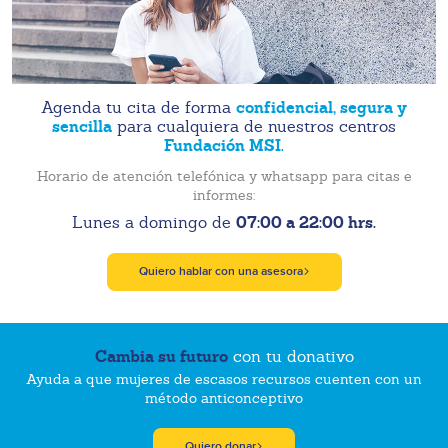
confidencial, segura y
Agenda tu cita de forma
sencilla
para cualquiera de nuestros centros
Fundación MSI.
Horario de atención telefónica y whatsapp para citas e
informes:
07:00 a 22:00 hrs.
Lunes a domingo de
Quiero hablar con una asesora
Cambia su futuro
con tu donativo
Ayuda a que mujeres de escasos recursos cuenten con un
método anticonceptivo
Quiero donar