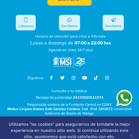
Llámanos
Escríbenos
Escríbenos
Horario de atención para citas e informes:
07:00 a 22:00 hrs.
Lunes a domingo de
Agenda en línea 24/7 aquí
Síguenos:
Consulta a tu médico.
Permiso de publicidad
243300201A1574
Responsable sanitario de la Fundación Central en CDMX:
Médico Cirujano Kamira Aída Sánchez Córdova. Ced . Prof. 5613573.
Universidad
Autónoma del Estado de Hidalgo.
Utilizamos "las cookies" para asegurarnos de brindarle la mejor
Bolsa de Trabajo
experiencia en nuestro sitio web. Si continúa utilizando este
Términos y Condiciones
sitio, asumiremos que está satisfecho con ello.