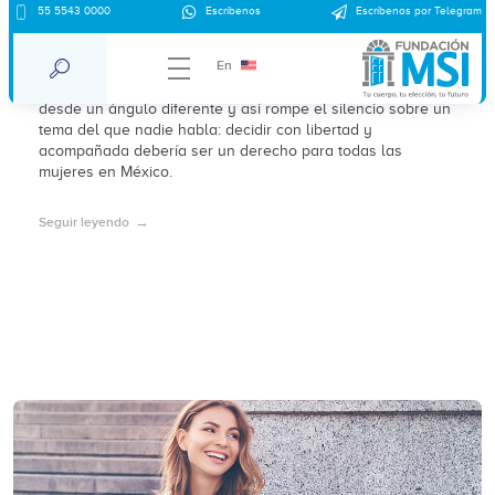
Una declaración distinta para el “día de
55 5543 0000
Escríbenos
Escríbenos por Telegram
las madres”
En
Sin juicios de valor, la campaña aborda la problemática
desde un ángulo diferente y así rompe el silencio sobre un
tema del que nadie habla: decidir con libertad y
acompañada debería ser un derecho para todas las
mujeres en México.
Seguir leyendo