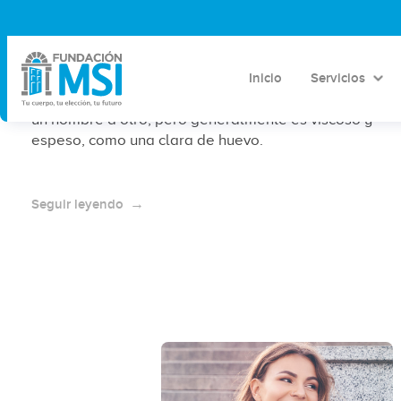
¿A qué sabe el semen?
Inicio
Servicios
El semen o esperma es un fluido que está formado
por un 96% de agua; su consistencia puede variar de
un hombre a otro, pero generalmente es viscoso y
espeso, como una clara de huevo.
Seguir leyendo