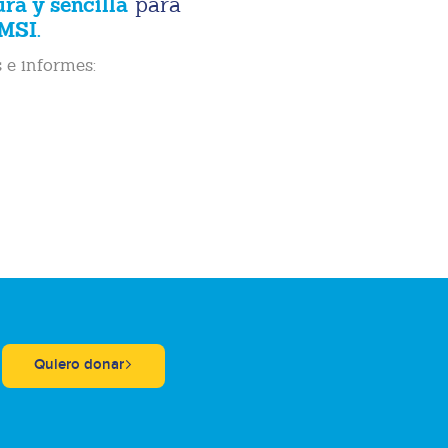
ura y sencilla
para
MSI.
 e informes:
Quiero donar