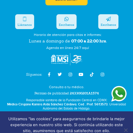
Llámanos
Escríbenos
Escríbenos
Horario de atención para citas e informes:
07:00 a 22:00 hrs.
Lunes a domingo de
Agenda en línea 24/7 aquí
Síguenos:
Consulta a tu médico.
Permiso de publicidad
243300201A1574
Responsable sanitario de la Fundación Central en CDMX:
Médico Cirujano Kamira Aída Sánchez Córdova. Ced . Prof. 5613573.
Universidad
Autónoma del Estado de Hidalgo.
Utilizamos "las cookies" para asegurarnos de brindarle la mejor
Bolsa de Trabajo
experiencia en nuestro sitio web. Si continúa utilizando este
Términos y Condiciones
sitio, asumiremos que está satisfecho con ello.