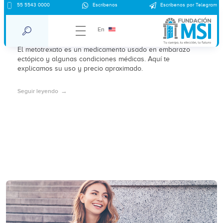
55 5543 0000
Escríbenos
Escríbenos por Telegram
Metotrexato: información general y
precio aproximado
En
El metotrexato es un medicamento usado en embarazo
ectópico y algunas condiciones médicas. Aquí te
explicamos su uso y precio aproximado.
Seguir leyendo