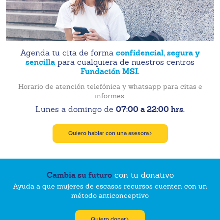
confidencial, segura y
Agenda tu cita de forma
sencilla
para cualquiera de nuestros centros
Fundación MSI.
Horario de atención telefónica y whatsapp para citas e
informes:
07:00 a 22:00 hrs.
Lunes a domingo de
Quiero hablar con una asesora
Cambia su futuro
con tu donativo
Ayuda a que mujeres de escasos recursos cuenten con un
método anticonceptivo
Quiero donar