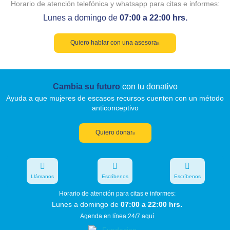
Horario de atención telefónica y whatsapp para citas e informes:
Lunes a domingo de
07:00 a 22:00 hrs.
Quiero hablar con una asesora
Cambia su futuro
con tu donativo
Ayuda a que mujeres de escasos recursos cuenten con un método
anticonceptivo
Quiero donar
Llámanos
Escríbenos
Escríbenos
Horario de atención para citas e informes:
Lunes a domingo de
07:00 a 22:00 hrs.
Agenda en línea 24/7 aquí