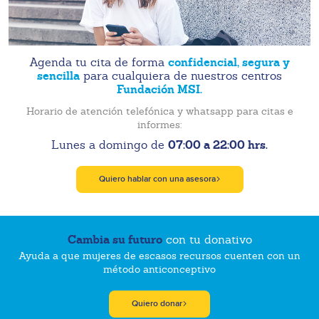
confidencial, segura y
Agenda tu cita de forma
sencilla
para cualquiera de nuestros centros
Fundación MSI.
Horario de atención telefónica y whatsapp para citas e
informes:
07:00 a 22:00 hrs.
Lunes a domingo de
Quiero hablar con una asesora
Cambia su futuro
con tu donativo
Ayuda a que mujeres de escasos recursos cuenten con un
método anticonceptivo
Quiero donar