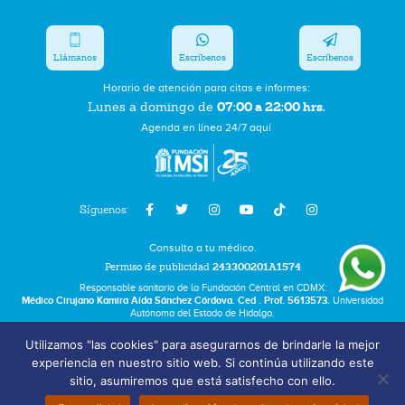
Llámanos
Escríbenos
Escríbenos
Horario de atención para citas e informes:
07:00 a 22:00 hrs.
Lunes a domingo de
Agenda en línea 24/7 aquí
Síguenos:
Consulta a tu médico.
Permiso de publicidad
243300201A1574
Responsable sanitario de la Fundación Central en CDMX:
Médico Cirujano Kamira Aída Sánchez Córdova. Ced . Prof. 5613573.
Universidad
Autónoma del Estado de Hidalgo.
Utilizamos "las cookies" para asegurarnos de brindarle la mejor
Bolsa de Trabajo
experiencia en nuestro sitio web. Si continúa utilizando este
Términos y Condiciones
sitio, asumiremos que está satisfecho con ello.
Aviso de Privacidad