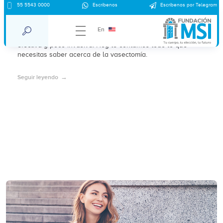
55 5543 0000
Escríbenos
Escríbenos por Telegram
¿Cómo es la vasectomía sin bisturí?
En
La vasectomía sin bisturí es una técnica anticonceptiva
efectiva y poco invasiva. Hoy te contamos todo lo que
necesitas saber acerca de la vasectomía.
Seguir leyendo