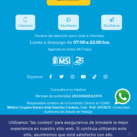
Llámanos
Escríbenos
Escríbenos
Horario de atención para citas e informes:
07:00 a 22:00 hrs.
Lunes a domingo de
Agenda en línea 24/7 aquí
Síguenos:
Consulta a tu médico.
Permiso de publicidad
243300201A1574
Responsable sanitario de la Fundación Central en CDMX:
Médico Cirujano Kamira Aída Sánchez Córdova. Ced . Prof. 5613573.
Universidad
Autónoma del Estado de Hidalgo.
Utilizamos "las cookies" para asegurarnos de brindarle la mejor
Bolsa de Trabajo
experiencia en nuestro sitio web. Si continúa utilizando este
Términos y Condiciones
sitio, asumiremos que está satisfecho con ello.