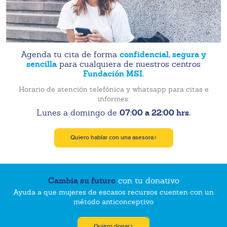
confidencial, segura y
Agenda tu cita de forma
sencilla
para cualquiera de nuestros centros
Fundación MSI.
Horario de atención telefónica y whatsapp para citas e
informes:
07:00 a 22:00 hrs.
Lunes a domingo de
Quiero hablar con una asesora
Cambia su futuro
con tu donativo
Ayuda a que mujeres de escasos recursos cuenten con un
método anticonceptivo
Quiero donar